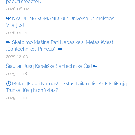
pabūti stebėtoju
2026-06-02
📢 NAUJIENA KOMANDOJE: Universalus meistras
Vitalijus!
2026-01-21
👑 Skalbimo Mašina Pati Nepasikeis: Metas Kviesti
„Santechnikos Princus“! 👑
2025-12-03
Šiauliai, Jūsų Karališka Santechnika Čia! 👑
2025-11-18
⏱️ Metas Įkrauti Namus! Tikslus Laikmatis: Kiek Iš tikrųjų
Trunka Jūsų Komfortas?
2025-11-10