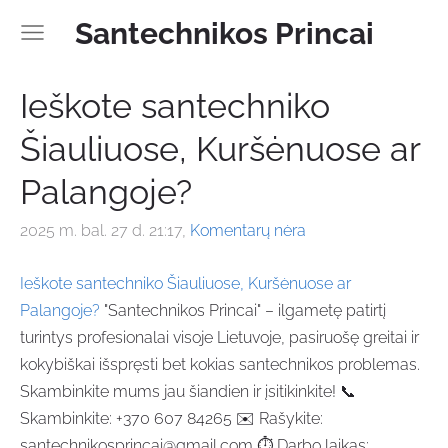
Santechnikos Princai
Ieškote santechniko
Šiauliuose, Kuršėnuose ar
Palangoje?
2025 m. bal. 27 d. 21:17,
Komentarų nėra
Ieškote santechniko Šiauliuose, Kuršėnuose ar
Palangoje?
"Santechnikos Princai" – ilgametę patirtį
turintys profesionalai visoje Lietuvoje, pasiruošę greitai ir
kokybiškai išspręsti bet kokias santechnikos problemas.
Skambinkite mums jau šiandien ir įsitikinkite! 📞
Skambinkite: +370 607 84265 ✉️ Rašykite:
santechnikosprincai@gmail.com ⏱️ Darbo laikas: