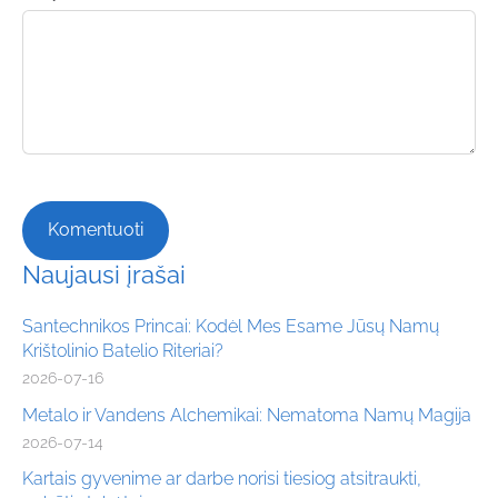
Naujausi įrašai
Santechnikos Princai: Kodėl Mes Esame Jūsų Namų
Krištolinio Batelio Riteriai?
2026-07-16
Metalo ir Vandens Alchemikai: Nematoma Namų Magija
2026-07-14
Kartais gyvenime ar darbe norisi tiesiog atsitraukti,